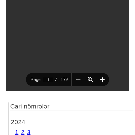
Cari nömrələr
2024
1
2
3