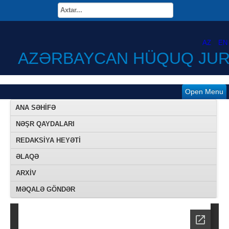
AZ
EN
AZƏRBAYCAN HÜQUQ JUR
Open Menu
ANA SƏHIFƏ
NƏŞR QAYDALARI
REDAKSİYA HEYƏTİ
ƏLAQƏ
ARXIV
MƏQALƏ GÖNDƏR