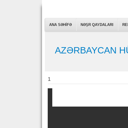
ARCHIVE
ANA SƏHIFƏ
SUBMIT ARTICLE
NƏŞR QAYDALARI
RE
AZƏRBAYCAN H
1