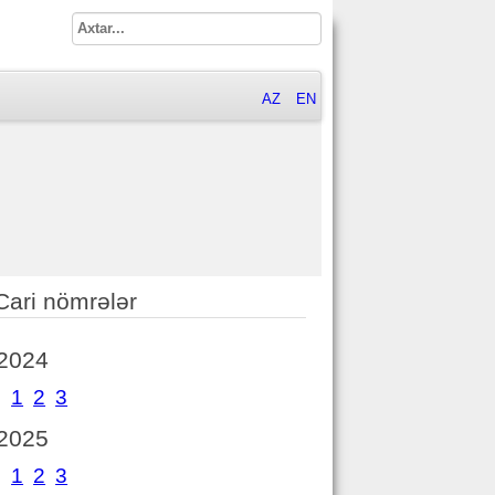
AZ
EN
Cari nömrələr
2024
1
2
3
2025
1
2
3