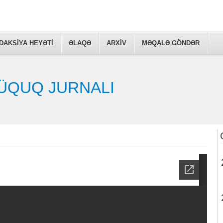
DAKSİYA HEYƏTİ
ƏLAQƏ
ARXIV
MƏQALƏ GÖNDƏR
ÜQUQ JURNALI