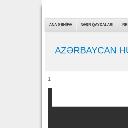
ARCHIVE
ANA SƏHIFƏ
SUBMIT ARTICLE
NƏŞR QAYDALARI
RE
AZƏRBAYCAN H
1