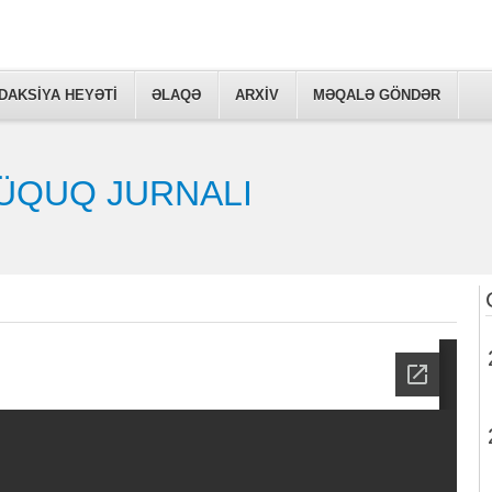
DAKSİYA HEYƏTİ
ƏLAQƏ
ARXIV
MƏQALƏ GÖNDƏR
ÜQUQ JURNALI