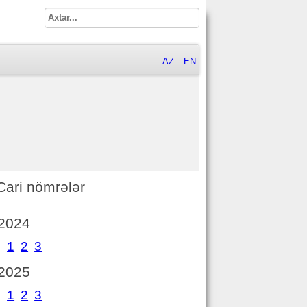
AZ
EN
Cari nömrələr
2024
1
2
3
2025
1
2
3